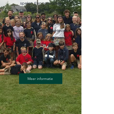
spelen. Een namiddag
boordevol plezier. Bij Chiro
jeugdroom kan iedereen
zichzelf zijn. Het is de plaats
waar vrienden voor het leven
worden gemaakt. Een jaar vol
met verschillende activiteiten
en met kers op de taart een
10-daags kamp op
verplaatsing.
Meer informatie