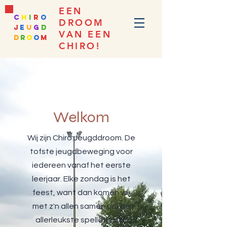
EEN
c
h
i
r
o
DROOM
j
e
u
g
d
VAN EEN
d
r
o
o
m
CHIRO!
Welkom
Wij zijn Chiro Jeugddroom. De
tofste jeugdbeweging voor
iedereen vanaf het eerste
leerjaar. Elke zondag is het
feest, want dan komen wij
met z'n allen samen om de
allerleukste spelletjes te