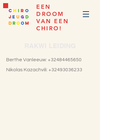
EEN
c
h
i
r
o
DROOM
j
e
u
g
d
VAN EEN
d
r
o
o
m
CHIRO!
RAKWI LEIDING
Berthe Vanleeuw:
+32484465650
Nikolas Kazachvili:
+32493036233